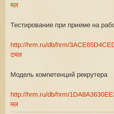
मल
Тестирование при приеме на раб
http://hrm.ru/db/hrm/3ACE65D4C
टमल
Модель компетенций рекрутера
http://hrm.ru/db/hrm/1DA8A3630
मल