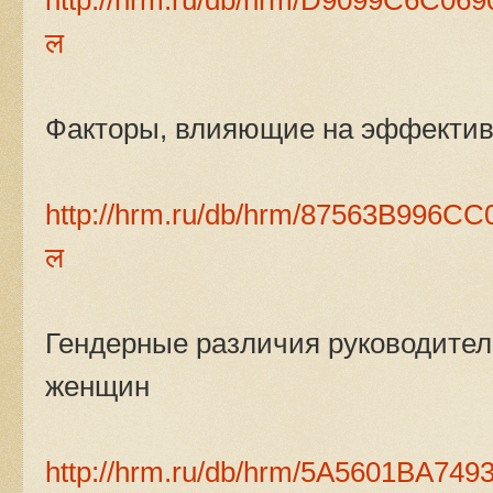
http://hrm.ru/db/hrm/D9099C6C06
ल
Факторы, влияющие на эффектив
http://hrm.ru/db/hrm/87563B996C
ल
Гендерные различия руководител
женщин
http://hrm.ru/db/hrm/5A5601BA7